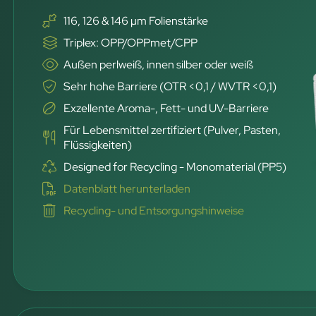
116, 126 & 146 µm Folienstärke
Triplex: OPP/OPPmet/CPP
Außen perlweiß, innen silber oder weiß
Sehr hohe Barriere (OTR <0,1 / WVTR <0,1)
Exzellente Aroma-, Fett- und UV-Barriere
Für Lebensmittel zertifiziert (Pulver, Pasten,
Flüssigkeiten)
Designed for Recycling - Monomaterial (PP5)
Datenblatt herunterladen
Recycling- und Entsorgungshinweise