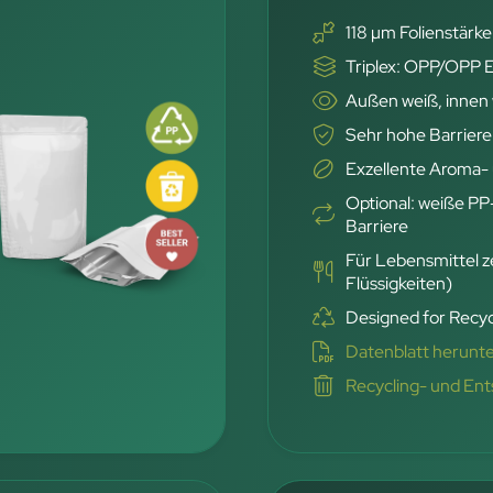
118 µm Folienstärke
Triplex: OPP/OPP
Außen weiß, innen
Sehr hohe Barriere
Exzellente Aroma- 
Optional: weiße PP
Barriere
Für Lebensmittel ze
Flüssigkeiten)
Designed for Recyc
Datenblatt herunt
Recycling- und En