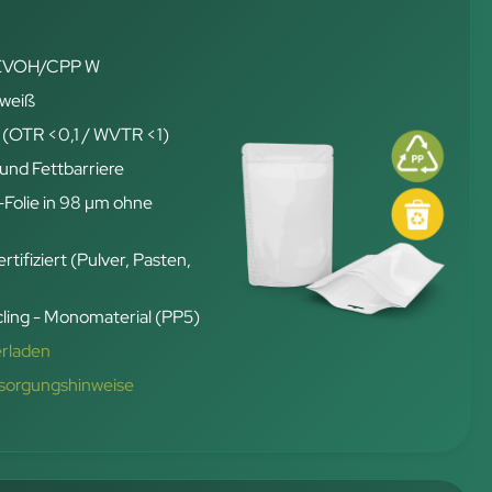
 EVOH/CPP W
 weiß
 (OTR <0,1 / WVTR <1)
und Fettbarriere
-Folie in 98 µm ohne
rtifiziert (Pulver, Pasten,
ling - Monomaterial (PP5)
erladen
tsorgungshinweise