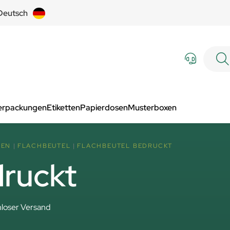
Deutsch
Verpackungen
Etiketten
Papierdosen
Musterboxen
SEN
FLACHBEUTEL
FLACHBEUTEL BEDRUCKT
druckt
loser Versand