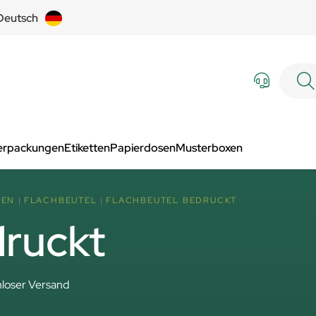
Deutsch
Verpackungen
Etiketten
Papierdosen
Musterboxen
SEN
FLACHBEUTEL
FLACHBEUTEL BEDRUCKT
druckt
loser Versand