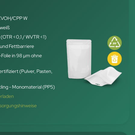
 EVOH/CPP W
 weiß
 (OTR <0,1 / WVTR <1)
und Fettbarriere
-Folie in 98 µm ohne
rtifiziert (Pulver, Pasten,
ling - Monomaterial (PP5)
erladen
tsorgungshinweise