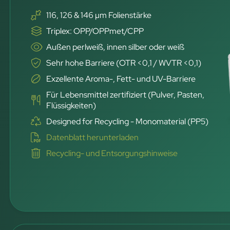
116, 126 & 146 µm Folienstärke
Triplex: OPP/OPPmet/CPP
Außen perlweiß, innen silber oder weiß
Sehr hohe Barriere (OTR <0,1 / WVTR <0,1)
Exzellente Aroma-, Fett- und UV-Barriere
Für Lebensmittel zertifiziert (Pulver, Pasten,
Flüssigkeiten)
Designed for Recycling - Monomaterial (PP5)
Datenblatt herunterladen
Recycling- und Entsorgungshinweise