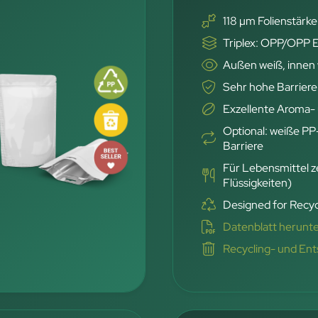
118 µm Folienstärke
Triplex: OPP/OPP
Außen weiß, innen
Sehr hohe Barriere
Exzellente Aroma- 
Optional: weiße PP
Barriere
Für Lebensmittel ze
Flüssigkeiten)
Designed for Recyc
Datenblatt herunt
Recycling- und En