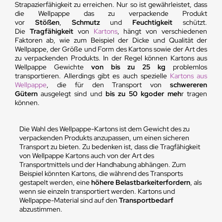
Strapazierfähigkeit zu erreichen. Nur so ist gewährleistet, dass
die Wellpappe das zu verpackende Produkt
vor
Stößen
,
Schmutz
und
Feuchtigkeit
schützt.
Die
Tragfähigkeit
von
Kartons
, hängt von verschiedenen
Faktoren ab, wie zum Beispiel der Dicke und Qualität der
Wellpappe, der Größe und Form des Kartons sowie der Art des
zu verpackenden Produkts. In der Regel können Kartons aus
Wellpappe Gewichte
von bis zu 25 kg
problemlos
transportieren. Allerdings gibt es auch spezielle
Kartons aus
Wellpappe
, die für den Transport von
schwereren
Gütern
ausgelegt sind und
bis zu 50 kg
oder meh
r tragen
können.
Die Wahl des Wellpappe-Kartons ist dem Gewicht des zu
verpackenden Produkts anzupassen, um einen sicheren
Transport zu bieten. Zu bedenken ist, dass die Tragfähigkeit
von Wellpappe Kartons auch von der Art des
Transportmittels und der Handhabung abhängen. Zum
Beispiel könnten Kartons, die während des Transports
gestapelt werden, eine
höhere Belastbarkeiterfordern
, als
wenn sie einzeln transportiert werden. Kartons und
Wellpappe-Material sind auf den
Transportbedarf
abzustimmen.