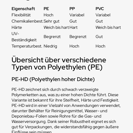
Eigenschaft
PE
PP
PVC
Flexibilität
Hoch
Variabel
Variabel
Chemikalienbest.
Sehr gut
Gut
Gut
Härte
Weich bis hart
Hart
Weich bis hart
UV-
Begrenzt
Begrenzt
Gut
Beständigkeit
Temperaturbest.
Niedrig
Hoch
Hoch
Übersicht über verschiedene
Typen von Polyethylen (PE)
PE-HD (Polyethylen hoher Dichte)
PE-HD zeichnet sich durch schwach verzweigte
Polymerketten aus, was zu einer hohen Dichte führt. Diese
Variante ist bekannt für ihre Steifheit, Härte und Festigkeit.
PE-HD wird in einer Vielzahl von Anwendungen verwendet,
darunter Behälter für Reinigungsmittel, Wasser- und
Deponiebau-Folien sowie Rohre für die Gas- und
Wasserversorgung. Dank seiner Robustheit eignet es sich
gut für Verpackungen, die widerstandsfähig gegen äußere
Einflüsse sein müssen.