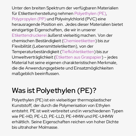
Unter den breiten Spektrum der verfügbaren Materialien
für Etikettenherstellung nehmen
Polyethylen (PE)
,
Polypropylen (PP)
und Polyvinylchlorid (PVC) eine
herausragende Position ein. Jedes dieser Materialien bietet
einzigartige Eigenschaften, die wir in unserer
Etikettendruckerei
äußerst vielseitig machen. Von der
chemischen Beständigkeit (
Chemieetiketten
) bis zur
Flexibilität (Lebensmitteletiketten), von der
Temperaturbeständigkeit (
Tiefkühletiketten
) bis zur
Umweltverträglichkeit (
Etiketten aus Graspapier
) – jedes
Material hat seine eigenen charakteristischen Merkmale,
die die Anwendungsgebiete und Einsatzmöglichkeiten
maßgeblich beeinflussen.
Was ist Polyethylen (PE)?
Polyethylen (PE) ist ein vielseitiger thermoplastischer
Kunststoff, der durch die Polymerisation von Ethylen
entsteht. PE ist weit verbreitet und in verschiedenen Typen
wie PE-HD, PE-LD, PE-LLD, PE-HMW und PE-UHMW
erhältlich. Seine Eigenschaften reichen von hoher Dichte
bis ultrahoher Molmasse.