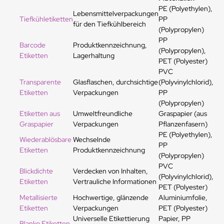
PE (Polyethylen),
Lebensmittelverpackungen
Tiefkühletiketten
PP
für den Tiefkühlbereich
(Polypropylen)
PP
Barcode
Produktkennzeichnung,
(Polypropylen),
Etiketten
Lagerhaltung
PET (Polyester)
PVC
Transparente
Glasflaschen, durchsichtige
(Polyvinylchlorid),
Etiketten
Verpackungen
PP
(Polypropylen)
Etiketten aus
Umweltfreundliche
Graspapier (aus
Graspapier
Verpackungen
Pflanzenfasern)
PE (Polyethylen),
Wiederablösbare
Wechselnde
PP
Etiketten
Produktkennzeichnung
(Polypropylen)
PVC
Blickdichte
Verdecken von Inhalten,
(Polyvinylchlorid),
Etiketten
Vertrauliche Informationen
PET (Polyester)
Metallisierte
Hochwertige, glänzende
Aluminiumfolie,
Etiketten
Verpackungen
PET (Polyester)
Universelle Etikettierung
Papier, PP
Blanko Etiketten