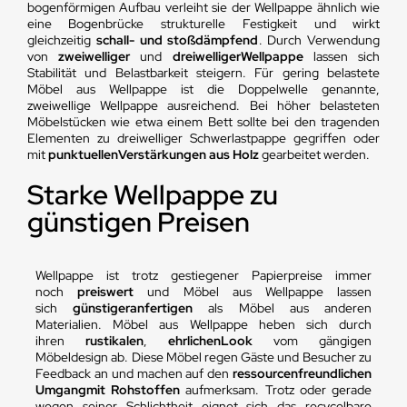
bogenförmigen Aufbau verleiht sie der Wellpappe ähnlich wie
eine Bogenbrücke strukturelle Festigkeit und wirkt
gleichzeitig
schall- und stoßdämpfend
. Durch Verwendung
von
zweiwelliger
und
dreiwelliger
Wellpappe
lassen sich
Stabilität und Belastbarkeit steigern. Für gering belastete
Möbel aus Wellpappe ist die Doppelwelle genannte,
zweiwellige Wellpappe ausreichend. Bei höher belasteten
Möbelstücken wie etwa einem Bett sollte bei den tragenden
Elementen zu dreiwelliger Schwerlastpappe gegriffen oder
mit
punktuellen
Verstärkungen aus Holz
gearbeitet werden.
Starke Wellpappe zu
günstigen Preisen
Wellpappe ist trotz gestiegener Papierpreise immer
noch
preiswert
und Möbel aus Wellpappe lassen
sich
günstiger
anfertigen
als Möbel aus anderen
Materialien. Möbel aus Wellpappe heben sich durch
ihren
rustikalen
,
ehrlichen
Look
vom gängigen
Möbeldesign ab. Diese Möbel regen Gäste und Besucher zu
Feedback an und machen auf den
ressourcenfreundlichen
Umgang
mit Rohstoffen
aufmerksam. Trotz oder gerade
wegen seiner Schlichtheit eignet sich das recycelbare