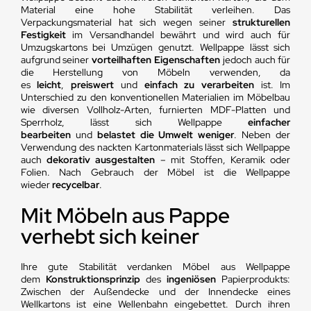
Material eine hohe Stabilität verleihen. Das
Verpackungsmaterial hat sich wegen seiner
strukturellen
Festigkeit
im Versandhandel bewährt und wird auch für
Umzugskartons bei Umzügen genutzt. Wellpappe lässt sich
aufgrund seiner
vorteilhaften Eigenschaften
jedoch auch für
die Herstellung von Möbeln verwenden, da
es
leicht
,
preiswert
und
einfach zu verarbeiten
ist. Im
Unterschied zu den konventionellen Materialien im Möbelbau
wie diversen Vollholz-Arten, furnierten MDF-Platten und
Sperrholz, lässt sich Wellpappe
einfacher
bearbeiten
und
belastet die Umwelt weniger
. Neben der
Verwendung des nackten Kartonmaterials lässt sich Wellpappe
auch
dekorativ ausgestalten
– mit Stoffen, Keramik oder
Folien. Nach Gebrauch der Möbel ist die Wellpappe
wieder
recycelbar
.
Mit Möbeln aus Pappe
verhebt sich keiner
Ihre gute Stabilität verdanken Möbel aus Wellpappe
dem
Konstruktionsprinzip
des
ingeniösen
Papierprodukts:
Zwischen der Außendecke und der Innendecke eines
Wellkartons ist eine Wellenbahn eingebettet. Durch ihren