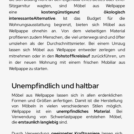
Sitzgarnitur wagten, sind Möbel aus Wellpappe
eine
kostengünstige
und ökologisch
interessante
Alternative
. Ist das Budget für die
Wohnungsausstattung begrenzt, bieten sich Möbel aus
Wellpappe ohnehin an. Von dem vielseitigen Material
profitieren zudem Menschen, die viel unterwegs sind und öfter
umziehen als der Durchschnittsmieter. Bei einem Umzug
lassen sich Möbel aus Wellpappe entweder zerlegen und
mitnehmen oder in den
Rohstoffkreislauf
zurückführen, um
in der neuen Wohnung mit einem frischen Mobiliar aus
Wellpappe zu starten.
Unempfindlich und haltbar
Möbel aus Wellpappe lassen sich in allen erdenklichen
Formen und Größen anfertigen. Damit ist die Herstellung
von Möbeln in vielen verschiedenen Stilen möglich.
Wellpappe ist ein
unempfindliches Material
. Bei
Verwendung von Schwerlastpappe entstehen Möbel,
die
erstaunlich langlebig
sind.
Durch Verwendung
geeigneter Kraftpapiere
lassen sich