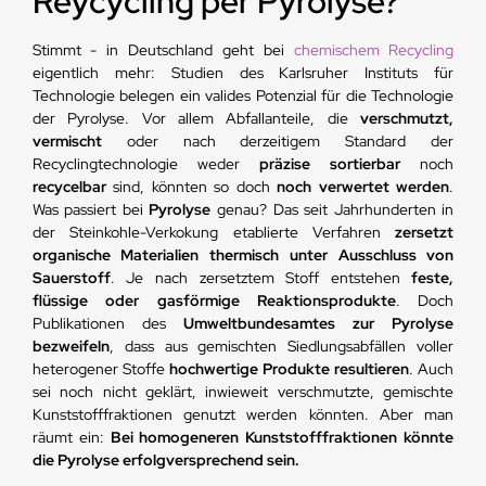
Reycycling per Pyrolyse?
Stimmt - in Deutschland geht bei
chemischem Recycling
eigentlich mehr: Studien des Karlsruher Instituts für
Technologie belegen ein valides Potenzial für die Technologie
der Pyrolyse. Vor allem Abfallanteile, die
verschmutzt,
vermischt
oder nach derzeitigem Standard der
Recyclingtechnologie weder
präzise sortierbar
noch
recycelbar
sind, könnten so doch
noch verwertet werden
.
Was passiert bei
Pyrolyse
genau? Das seit Jahrhunderten in
der Steinkohle-Verkokung etablierte Verfahren
zersetzt
organische Materialien thermisch unter Ausschluss von
Sauerstoff
. Je nach zersetztem Stoff entstehen
feste,
flüssige oder gasförmige Reaktionsprodukte
. Doch
Publikationen des
Umweltbundesamtes zur Pyrolyse
bezweifeln
, dass aus gemischten Siedlungsabfällen voller
heterogener Stoffe
hochwertige Produkte resultieren
. Auch
sei noch nicht geklärt, inwieweit verschmutzte, gemischte
Kunststofffraktionen genutzt werden könnten. Aber man
räumt ein:
Bei homogeneren Kunststofffraktionen könnte
die Pyrolyse erfolgversprechend sein.