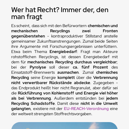
Wer hat Recht? Immer der, den
man fragt
Es scheint, dass sich mit den Befürwortern
chemischen und
mechanischen Recyclings zwei Fronten
gegenüberstehen
- kontraproduktiver Stillstand anstelle
gemeinsamer Zukunftsanstrengungen. Zumal beide Seiten
ihre Argumente mit Forschungsergebnissen unterfüttern.
Etwa beim Thema
Energiebedarf
: Fragt man Akteure
rohstofflichen Recyclings, ist dessen Energiebedarf mit
dem für
mechanisches Recycling durchaus vergleichbar
;
bei der
Pyrolyse
soll dieser
ca. fünf Prozent
des
Einsatzstoff-Brennwerts
ausmachen
. Zumal
chemisches
Recycling
seine Energie
komplett
über die
Verbrennung
nicht verwertbarer Rückstände abdecke
. Zugegeben -
das Endprodukt heißt hier nicht Regranulat, aber dafür sei
die
Rückführung von Kohlenstoff und Energie viel höher
als bei Verbrennung
. Außerdem entstünden bei
jedem
Recycling Schadstoffe
. Damit diese
nicht in die Umwelt
gelangten
, existiere mit der
EU-REACH-Verordnung
eine
der weltweit strengsten Stoffrechtsvorgaben.