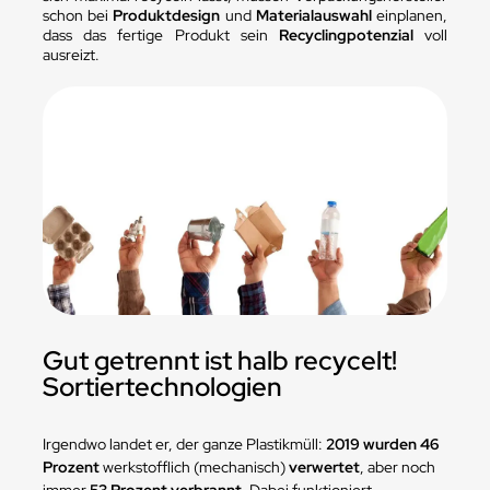
schon bei
Produktdesign
und
Materialauswahl
einplanen,
dass das fertige Produkt sein
Recyclingpotenzial
voll
ausreizt.
Gut getrennt ist halb recycelt!
Sortiertechnologien
Irgendwo landet er, der ganze Plastikmüll:
2019 wurden 46
Prozent
werkstofflich (mechanisch)
verwertet
, aber noch
immer
53 Prozent verbrannt
. Dabei funktioniert