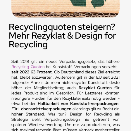
Recyclingquoten steigern?
Mehr Rezyklat & Design for
Recycling
Seit 2019 gilt ein neues Verpackungsgesetz, das höhere
Recycling-Quoten
bei Kunststoff- Verpackungen vorsieht -
seit 2022 63 Prozent
. Ob Deutschland dieses Ziel erreicht
hat, bleibt abzuwarten. Außerdem gilt in der EU seit 2021
folgender Anreiz: Je mehr nichtrecyclter Kunststoff, desto
höher der Mitgliedsbeitrag; auch
Rezyklat-Quoten
für
jedes Produkt sind im Gespräch. Für Letzteres könnten
niedrigere Hürden für den Rezyklateinsatz nötig werden -
etwa bei der
Haltbarkeit von Kunststoffverpackungen
.
Für
Lebensmittelverpackungen
allerdings gilt zu Recht ein
hoher Standard
. Was tun? Design for Recycling als
Strategie sieht Verpackungsdesign nie getrennt von
späterer Wiederverwertung. Um nur zu produztieren, was
sich maximal recyceln lässt, müssen Verpackungshersteller