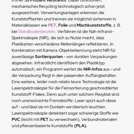
mechanisches Recycling technologisch schon jetzt
ausgezeichnet. Verwertungsanlagen erkennen die
Kunststoffsorten und trennen sie möglichst sortenrein in
Materialklassen wie
PET
,
Folie
und
Mischkunststoffe
, z. B.
bei
Standbodenbeuteln
. Verfahren ist die Nah-Infrarot-
Spektroskopie (NIR), die sich zu Nutze macht, dass
Plastikarten verschiedene Wellenlängen reflektieren. In
Kombination mit Kamera-Objekterkennung steht NIR für
zuverlässige
Sortierquoten
- von dunklen Verpackungen
abgesehen. Infrarotlicht identifiziert den Plastiktyp
automatisch, ein Programm wertet die
NIR-Infos
aus - und
die Verpackung fliegt in den passenden Auffangbehälter.
Eine weitere, leider noch relativ teure Technologie ist die
Laserspektroskopie für die Feinsortierung geschredderter
Kunststoff-Flakes. Denn auch unter solchem Rezyklat sind
noch unerwünschte Fremdstoffe: Laser spürt auch diese
auf - und lässt sie im Dunkeln verräterisch leuchten.
Laserspektroskopie detektiert sogar schwierige Stoffe wie
PVC
(leicht mit
PET
zu verwechseln), Verbundmaterialen
und pflanzenbasierte Kunststoffe
(PLA).