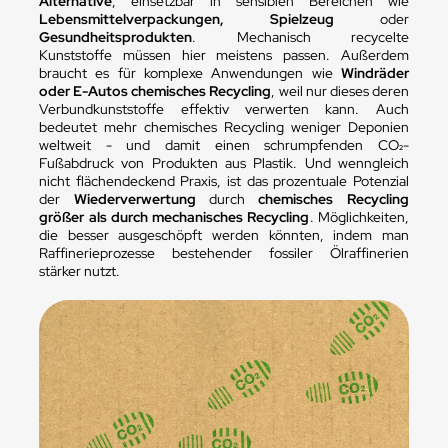
Alternative
, einsetzbar in sensiblen Bereichen wie
Lebensmittelverpackungen, Spielzeug
oder
Gesundheitsprodukten
. Mechanisch recycelte
Kunststoffe müssen hier meistens passen. Außerdem
braucht es für komplexe Anwendungen wie
Windräder
oder E-Autos chemisches Recycling
, weil nur dieses deren
Verbundkunststoffe effektiv verwerten kann. Auch
bedeutet mehr chemisches Recycling weniger Deponien
weltweit - und damit einen schrumpfenden CO₂-
Fußabdruck von Produkten aus Plastik. Und wenngleich
nicht flächendeckend Praxis, ist das prozentuale Potenzial
der
Wiederverwertung
durch
chemisches Recycling
größer als durch mechanisches Recycling
. Möglichkeiten,
die besser ausgeschöpft werden könnten, indem man
Raffinerieprozesse bestehender fossiler Ölraffinerien
stärker nutzt.