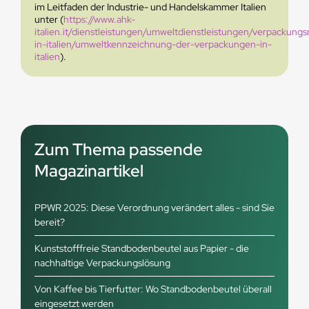
im Leitfaden der Industrie- und Handelskammer Italien
unter (
https://www.ahk-
italien.it/dienstleistungen/umweltdienstleistungen/verpackun
in-italien/umweltkennzeichnung-der-verpackungen-in-
italien
).
Zum Thema passende
Magazinartikel
PPWR 2025: Diese Verordnung verändert alles - sind Sie
bereit?
Kunststofffreie Standbodenbeutel aus Papier - die
nachhaltige Verpackungslösung
Von Kaffee bis Tierfutter: Wo Standbodenbeutel überall
eingesetzt werden