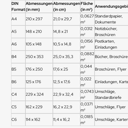
DIN
Abmessungen
Abmessungen
Fläche
Anwendungsgebi
Format
(in mm)
(in cm)
(in m²)
0,0627
Standardpapier,
A4
210 x 297
21,0 x 29,7
m²
Dokumente
0,0312
Notizbücher,
A5
148 x 210
14,8 x 21
m²
Broschüren
0,0156
Postkarten,
A6
105 x 148
10,5 x 14,8
m²
Einladungen
0,0882
B4
250 x 353
25,0 x 35,3
Bücher, Broschür
m²
0,044
B5
176 x 250
17,6 x 25
Broschüren, Flyer
m²
0,022
B6
125 x 176
12,5 x 17,6
Einladungen, Kart
m²
0,0743
Umschläge,
C4
229 x 324
22,9 x 32,4
m²
Standardbriefe
0,0371
C5
162 x 229
16,2 x 22,9
Umschläge, Flyer
m²
0,0185
C6
114 x 162
11,4 x 16,2
Umschläge, Karte
m²