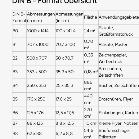
DIN B - Format Übersicht
DIN B-
Abmessungen
Abmessungen
Fläche
Anwendungsgebiet
Format
(in mm)
(in cm)
Plakate,
B0
1000 x 1414
100 x 141,4
1,4 m²
Großformatdruck
0,70
B1
707 x 1000
70,7 x 100
Plakate, Poster
m²
0,35
Zeichenpapier,
B2
500 x 707
50 x 70,7
m²
Werbedruck
Broschüren,
B3
353 x 500
35,3 x 50
0,18 m²
Zeitschriften
886
B4
250 x 353
25 x 35,3
Bücher, Zeitschrifte
cm²
440
B5
176 x 250
17,6 x 25
Broschüren, Flyer
cm²
220
B6
125 x 176
12,5 x 17,6
Einladungen, Karten
cm²
B7
88 x 125
8,8 x 12,5
110 cm²
Kleine Flyer, Notizen
54,6
Briefumschläge,
B8
62 x 88
6,2 x 8,8
cm²
Etiketten