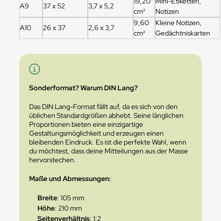
19,20
Mini-Etiketten,
A9
37 x 52
3,7 x 5,2
cm²
Notizen
9,60
Kleine Notizen,
A10
26 x 37
2,6 x 3,7
cm²
Gedächtniskarten
Sonderformat? Warum DIN Lang?
Das DIN Lang-Format fällt auf, da es sich von den
üblichen Standardgrößen abhebt. Seine länglichen
Proportionen bieten eine einzigartige
Gestaltungsmöglichkeit und erzeugen einen
bleibenden Eindruck. Es ist die perfekte Wahl, wenn
du möchtest, dass deine Mitteilungen aus der Masse
hervorstechen.
Maße und Abmessungen:
Breite
: 105 mm
Höhe
: 210 mm
Seitenverhältnis
: 1:2