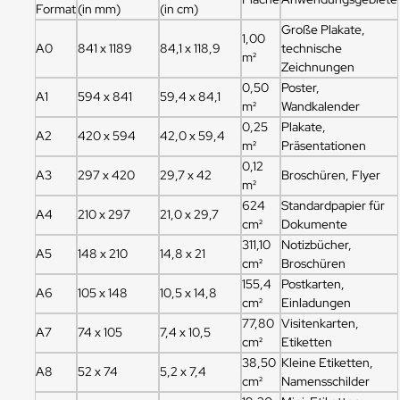
Format
(in mm)
(in cm)
Große Plakate,
1,00
A0
841 x 1189
84,1 x 118,9
technische
m²
Zeichnungen
0,50
Poster,
A1
594 x 841
59,4 x 84,1
m²
Wandkalender
0,25
Plakate,
A2
420 x 594
42,0 x 59,4
m²
Präsentationen
0,12
A3
297 x 420
29,7 x 42
Broschüren, Flyer
m²
624
Standardpapier für
A4
210 x 297
21,0 x 29,7
cm²
Dokumente
311,10
Notizbücher,
A5
148 x 210
14,8 x 21
cm²
Broschüren
155,4
Postkarten,
A6
105 x 148
10,5 x 14,8
cm²
Einladungen
77,80
Visitenkarten,
A7
74 x 105
7,4 x 10,5
cm²
Etiketten
38,50
Kleine Etiketten,
A8
52 x 74
5,2 x 7,4
cm²
Namensschilder