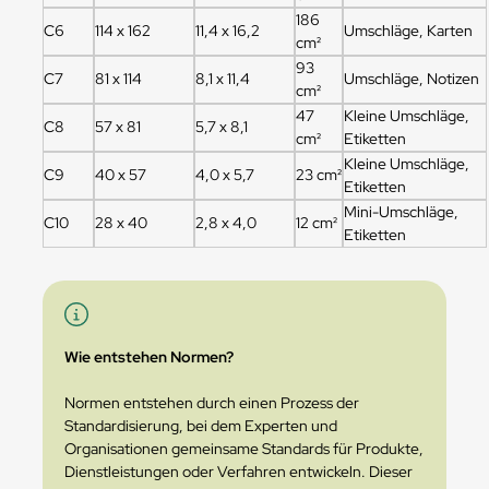
186
C6
114 x 162
11,4 x 16,2
Umschläge, Karten
cm²
93
C7
81 x 114
8,1 x 11,4
Umschläge, Notizen
cm²
47
Kleine Umschläge,
C8
57 x 81
5,7 x 8,1
cm²
Etiketten
Kleine Umschläge,
C9
40 x 57
4,0 x 5,7
23 cm²
Etiketten
Mini-Umschläge,
C10
28 x 40
2,8 x 4,0
12 cm²
Etiketten
Wie entstehen Normen?
Normen entstehen durch einen Prozess der
Standardisierung, bei dem Experten und
Organisationen gemeinsame Standards für Produkte,
Dienstleistungen oder Verfahren entwickeln. Dieser