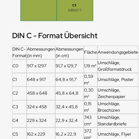
DIN C - Format Übersicht
DIN C-
Abmessungen
Abmessungen
Fläche
Anwendungsgebiete
Format
(in mm)
(in cm)
Umschläge,
C0
917 x 1297
91,7 x 129,7
1,19 m²
Großformatdruck
0,59
C1
648 x 917
64,8 x 91,7
Umschläge, Poster
m²
0,30
Umschläge,
C2
458 x 648
45,8 x 64,8
m²
Zeichenpapier
0,15
Umschläge,
C3
324 x 458
32,4 x 45,8
m²
Broschüren
743
Umschläge,
C4
229 x 324
22,9 x 32,4
cm²
Standardbriefe
372
C5
162 x 229
16,2 x 22,9
Umschläge, Flyer
cm²