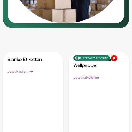
Für schwere Produkte
Blanko Etiketten
Faltschachteln aus
Wellpappe
Jetzt kaufen
Jetzt kalkulieren