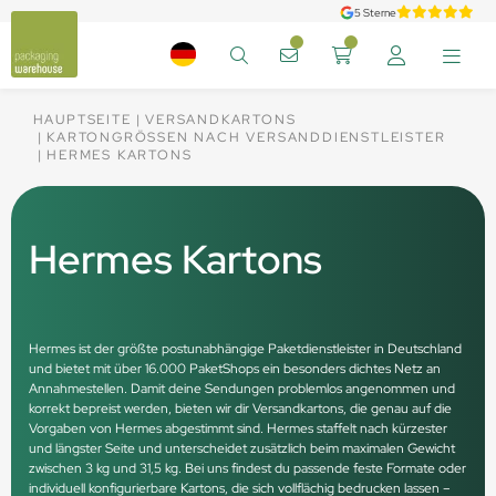
5 Sterne
HAUPTSEITE
VERSANDKARTONS
KARTONGRÖSSEN NACH VERSANDDIENSTLEISTER
HERMES KARTONS
Hermes Kartons
Hermes ist der größte postunabhängige Paketdienstleister in Deutschland
und bietet mit über 16.000 PaketShops ein besonders dichtes Netz an
Annahmestellen. Damit deine Sendungen problemlos angenommen und
korrekt bepreist werden, bieten wir dir Versandkartons, die genau auf die
Vorgaben von Hermes abgestimmt sind. Hermes staffelt nach kürzester
und längster Seite und unterscheidet zusätzlich beim maximalen Gewicht
zwischen 3 kg und 31,5 kg. Bei uns findest du passende feste Formate oder
individuell konfigurierbare Kartons, die sich vollflächig bedrucken lassen –