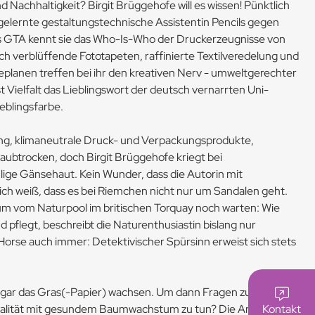
Nachhaltigkeit? Birgit Brüggehofe will es wissen! Pünktlich
gelernte gestaltungstechnische Assistentin Pencils gegen
ls GTA kennt sie das Who-Is-Who der Druckerzeugnisse von
uch verblüffende Fototapeten, raffinierte Textilveredelung und
lanen treffen bei ihr den kreativen Nerv - umweltgerechter
t Vielfalt das Lieblingswort der deutsch vernarrten Uni-
ieblingsfarbe.
ing, klimaneutrale Druck- und Verpackungsprodukte,
aubtrocken, doch Birgit Brüggehofe kriegt bei
ige Gänsehaut. Kein Wunder, dass die Autorin mit
h weiß, dass es bei Riemchen nicht nur um Sandalen geht.
 vom Naturpool im britischen Torquay noch warten: Wie
pflegt, beschreibt die Naturenthusiastin bislang nur
orse auch immer: Detektivischer Spürsinn erweist sich stets
sogar das Gras(-Papier) wachsen. Um dann Fragen zu stellen
alität mit gesundem Baumwachstum zu tun? Die Antwort:
Kontakt