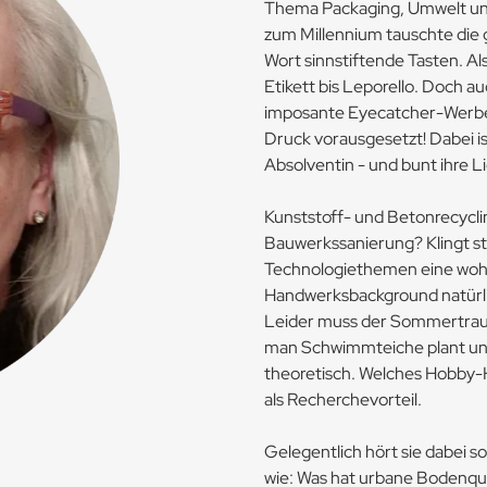
Thema Packaging, Umwelt und 
zum Millennium tauschte die 
Wort sinnstiftende Tasten. A
Etikett bis Leporello. Doch a
imposante Eyecatcher-Werbep
Druck vorausgesetzt! Dabei is
Absolventin - und bunt ihre L
Kunststoff- und Betonrecycl
Bauwerkssanierung? Klingt st
Technologiethemen eine wohl
Handwerksbackground natürlic
Leider muss der Sommertraum
man Schwimmteiche plant und 
theoretisch. Welches Hobby-H
als Recherchevorteil.
Gelegentlich hört sie dabei 
wie: Was hat urbane Bodenqu