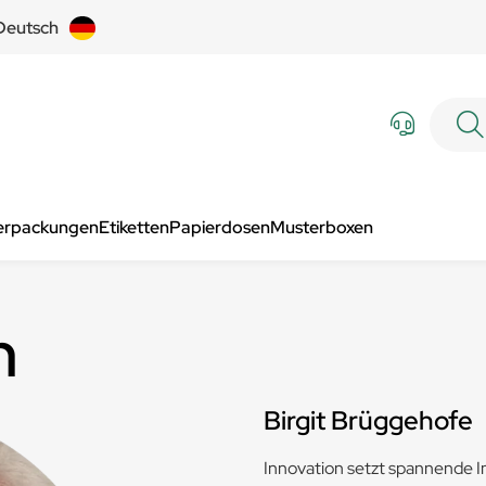
Deutsch
Verpackungen
Etiketten
Papierdosen
Musterboxen
n
Birgit Brüggehofe
Innovation setzt spannende Im