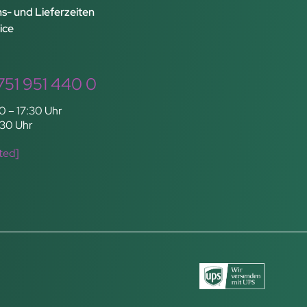
s- und Lieferzeiten
ice
751 951 440 0
0 – 17:30 Uhr
:30 Uhr
ted]