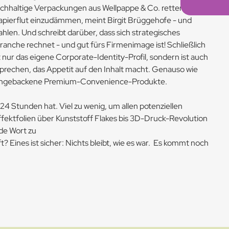
achhaltige Verpackungen aus Wellpappe & Co. retten Bäume
 Papierflut einzudämmen, meint Birgit Brüggehofe - und
ahlen. Und schreibt darüber, dass sich strategisches
anche rechnet - und gut fürs Firmenimage ist! Schließlich
 nur das eigene Corporate-Identity-Profil, sondern ist auch
prechen, das Appetit auf den Inhalt macht. Genauso wie
eingebackene Premium-Convenience-Produkte.
 24 Stunden hat. Viel zu wenig, um allen potenziellen
ektfolien über Kunststoff Flakes bis 3D-Druck-Revolution
de Wort zu
? Eines ist sicher: Nichts bleibt, wie es war. Es kommt noch