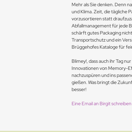
Mehr als Sie denken. Denn n
und Klima. Zeit, die tägliche
vorzusortieren statt draufzuz
Abfallmanagement für jede Br
schärft gutes Packaging nicht
Transportschutz und ein Vers
Brüggehofes Kataloge für f
Blimey!, dass auch ihr Tag nur
Innovationen von Memory-Eff
nachzuspüren und ins passen
gießen. Was bringt die Zukunft
besser!
Eine Email an Birgit schreiben