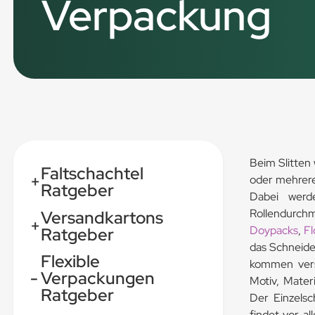
Verpackung
Beim Slitten 
Faltschachtel
+
oder mehrere
Ratgeber
Dabei werd
Rollendurchme
Versandkartons
+
Doypacks
,
F
Ratgeber
das Schneide
Flexible
kommen vers
-
Verpackungen
Motiv, Mater
Ratgeber
Der Einzelsc
findet vor a