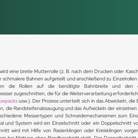
wird eine breite Mutterrolle (z. B. nach dem Drucken oder Kasch
 schmalere Bahnen aufgeteilt und anschließend zu Einzelrollen 
en die Rollen auf die benötigte Bahnbreite und den 
sser zugeschnitten, die für die Weiterverarbeitung erforderlich s
lowpacks
usw.). Der Prozess unterteilt sich in das Abwickeln, di
n, die Randsteifenabsaugung und das Aufwickeln der einzelnen 
chiedene Messertypen und Schneidemechanismen zum Eins
ial und System wird ein Einzelschnitt oder ein Doppelschnitt
hnitt wird mit Hilfe von Rasierklingen oder Kreisklingen vo
llem bei Motiven ohne Randbeschnitt statt. Der Doppeltschnitt w