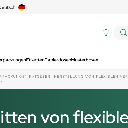
Deutsch
Verpackungen
Etiketten
Papierdosen
Musterboxen
ERPACKUNGEN RATGEBER
HERSTELLUNG VON FLEXIBLEN VE
G
itten von flexibl