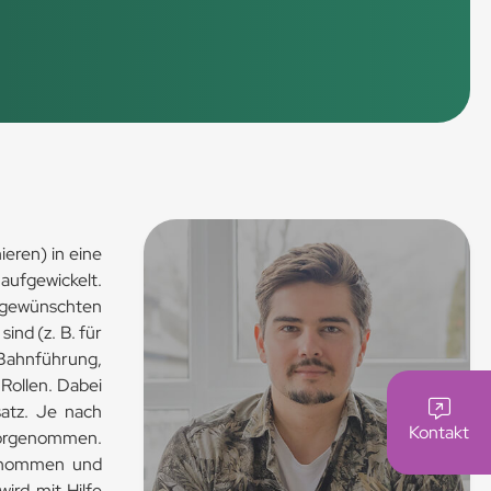
ieren) in eine
aufgewickelt.
gewünschten
ind (z. B. für
e Bahnführung,
Rollen. Dabei
atz. Je nach
Kontakt
 vorgenommen.
rgenommen und
ird mit Hilfe