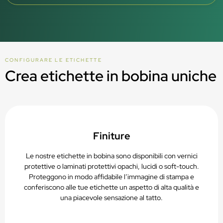
Da -20 °C a +80 °C
35%)
Riciclabile (PAP22)
Spessore della carta: 65 μm
Per contenitori non deformabili
Adesivo permanente
Superficie bianca, opaca
Stampabile in termotrasferimento
Per uso interno
Adesivo permanente, removibile con acqua (ca. 35 °C)
Riciclabile (PAP22)
Da -20 °C a +80 °C
CONFIGURARE LE ETICHETTE
Per uso interno
Per contenitori non deformabili
Crea etichette in bobina uniche
Da -20 °C a +80 °C
Stampabile in termotrasferimento
Per contenitori non deformabili
Riciclabile (PAP22)
Stampabile in termotrasferimento
Riciclabile (PAP22)
Finiture
Le nostre etichette in bobina sono disponibili con vernici
protettive o laminati protettivi opachi, lucidi o soft-touch.
Proteggono in modo affidabile l’immagine di stampa e
conferiscono alle tue etichette un aspetto di alta qualità e
una piacevole sensazione al tatto.