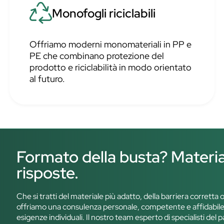
Monofogli riciclabili
Offriamo moderni monomateriali in PP e
PE che combinano protezione del
prodotto e riciclabilità in modo orientato
al futuro.
Formato della busta? Materi
risposte.
Che si tratti del materiale più adatto, della barriera corretta 
offriamo una consulenza personale, competente e affidabile.
esigenze individuali. Il nostro team esperto di specialisti de