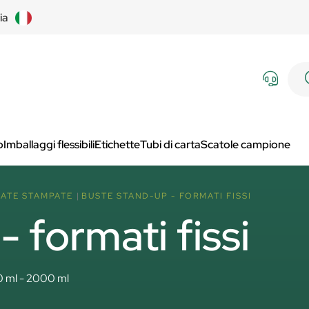
lia
p
Imballaggi flessibili
Etichette
Tubi di carta
Scatole campione
ATE STAMPATE
BUSTE STAND-UP - FORMATI FISSI
 formati fissi
0 ml - 2000 ml