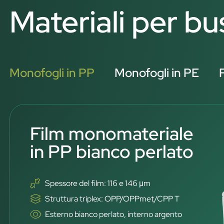
Materiali per b
Monofogli in PP
Monofogli in PE
Film monomateriale
in PP bianco perlato
Spessore del film: 116 e 146 μm
Struttura triplex: OPP/OPPmet/CPP T
Esterno bianco perlato, interno argento