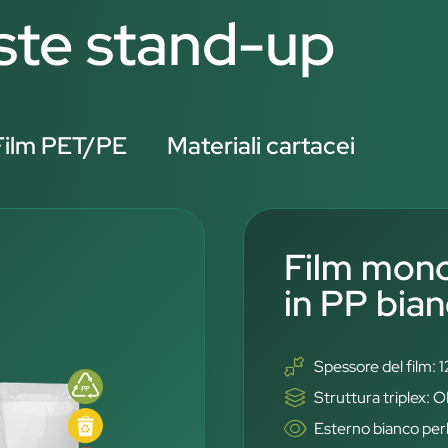
uste stand-up
Film PET/PE
Materiali cartacei
Film mono
in PP bian
Spessore del film: 
Struttura triplex
Esterno bianco perl