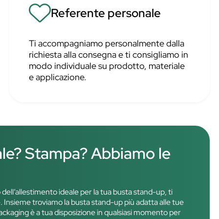
Referente personale
Ti accompagniamo personalmente dalla
richiesta alla consegna e ti consigliamo in
modo individuale su prodotto, materiale
e applicazione.
ale? Stampa? Abbiamo le
o dell’allestimento ideale per la tua busta stand-up, ti
 Insieme troviamo la busta stand-up più adatta alle tue
l packaging è a tua disposizione in qualsiasi momento per