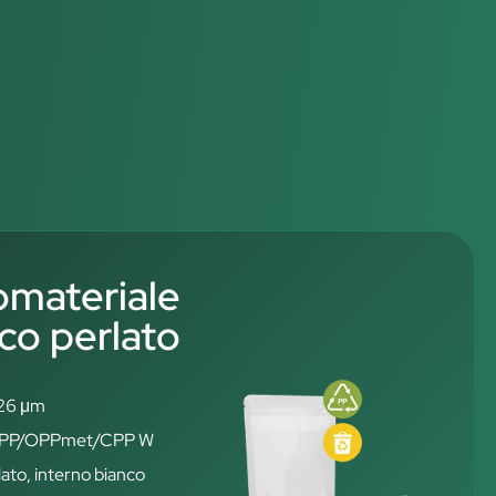
materiale
co perlato
126 μm
: OPP/OPPmet/CPP W
ato, interno bianco