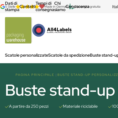
Dati di
Tempi di
Chi
Contatti
Conoscenza
Ita
5 Stelle
Made in Germany
Consegna gratuita
stampa
consegna
siamo
Scatole personalizzate
Scatole da spedizione
Buste stand-u
PAGINA PRINCIPALE
BUSTE STAND-UP PERSONALIZZ
Buste stand-up -
A partire da 250 pezzi
Materiale riciclabile
10