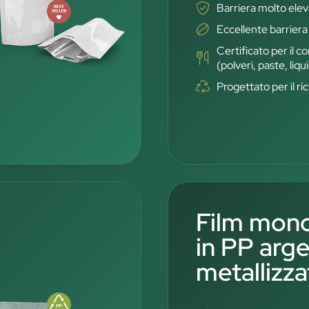
Barriera molto ele
Eccellente barriera
Certificato per il c
(polveri, paste, liqui
Progettato per il r
Film mono
in PP arg
metallizz