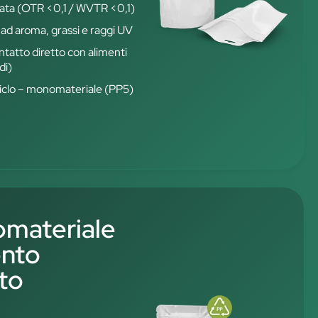
vata (OTR <0,1 / WVTR <0,1)
 ad aroma, grassi e raggi UV
ontatto diretto con alimenti
di)
iciclo – monomateriale (PP5)
materiale
ento
ato