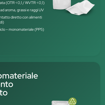
vata (OTR <0,1 / WVTR <0,1)
 ad aroma, grassi e raggi UV
ontatto diretto con alimenti
di)
iciclo – monomateriale (PP5)
materiale
ento
ato