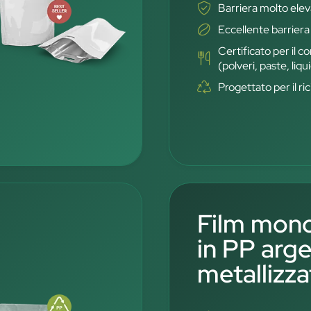
Barriera molto ele
Eccellente barriera
Certificato per il c
(polveri, paste, liqui
Progettato per il r
Film mono
in PP arg
metallizz