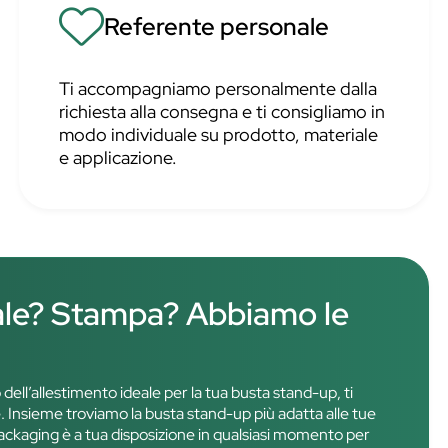
Referente personale
Ti accompagniamo personalmente dalla
richiesta alla consegna e ti consigliamo in
modo individuale su prodotto, materiale
e applicazione.
ale? Stampa? Abbiamo le
o dell’allestimento ideale per la tua busta stand-up, ti
 Insieme troviamo la busta stand-up più adatta alle tue
l packaging è a tua disposizione in qualsiasi momento per