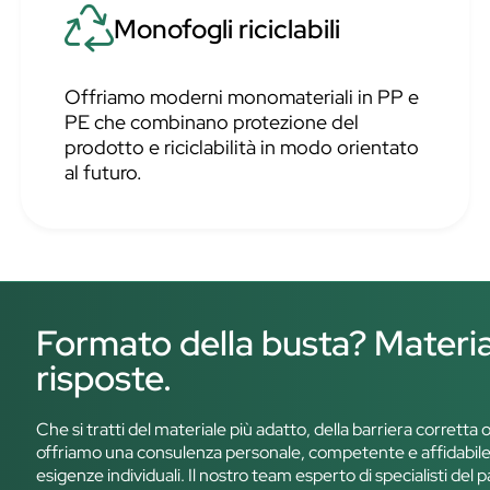
Monofogli riciclabili
Offriamo moderni monomateriali in PP e
PE che combinano protezione del
prodotto e riciclabilità in modo orientato
al futuro.
Formato della busta? Materi
risposte.
Che si tratti del materiale più adatto, della barriera corretta 
offriamo una consulenza personale, competente e affidabile.
esigenze individuali. Il nostro team esperto di specialisti de