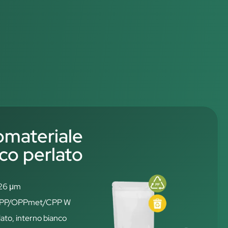
materiale
co perlato
126 μm
: OPP/OPPmet/CPP W
ato, interno bianco