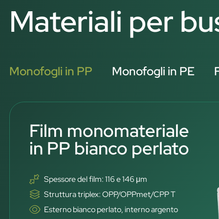
Materiali per b
Monofogli in PP
Monofogli in PE
Film monomateriale
in PP bianco perlato
Spessore del film: 116 e 146 μm
Struttura triplex: OPP/OPPmet/CPP T
Esterno bianco perlato, interno argento