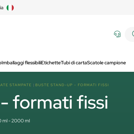
lia
p
Imballaggi flessibili
Etichette
Tubi di carta
Scatole campione
ATE STAMPATE
BUSTE STAND-UP - FORMATI FISSI
 formati fissi
0 ml - 2000 ml