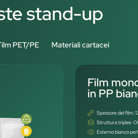
uste stand-up
Film PET/PE
Materiali cartacei
Film mono
in PP bian
Spessore del film: 
Struttura triplex
Esterno bianco perl