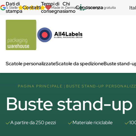
Dati di
Tempi di
Chi
Contatti
Conoscenza
Ita
5 Stelle
Made in Germany
Consegna gratuita
stampa
consegna
siamo
Scatole personalizzate
Scatole da spedizione
Buste stand-u
PAGINA PRINCIPALE
BUSTE STAND-UP PERSONALIZZ
Buste stand-up -
A partire da 250 pezzi
Materiale riciclabile
10