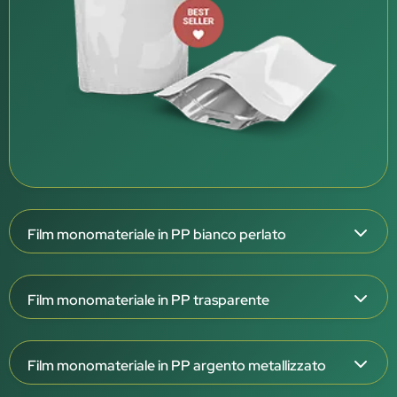
Film monomateriale in PP bianco perlato
Spessore del film: 126 μm
Film monomateriale in PP trasparente
Struttura triplex: OPP/OPPmet/CPP W
Esterno bianco perlato, interno bianco
Spessore del film: 108 e 138 μm
Barriera molto elevata (OTR <0,1 / WVTR <0,1)
Film monomateriale in PP argento metallizzato
Struttura triplex: OPP/OPP/CPP T
Eccellente barriera ad aroma, grassi e raggi UV