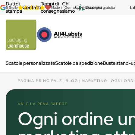
Dati di
Tempi di
Chi
Contatti
Conoscenza
Ita
5 Stelle
Made in Germany
Consegna gratuita
stampa
consegna
siamo
Scatole personalizzate
Scatole da spedizione
Buste stand-u
PAGINA PRINCIPALE
BLOG
MARKETING
OGNI ORDI
VALE LA PENA SAPERE
Ogni ordine un 