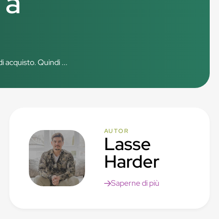
 a
 acquisto. Quindi ...
AUTOR
Lasse
Harder
Saperne di più