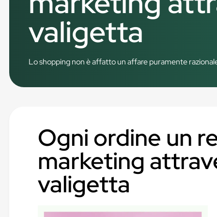
marketing attr
valigetta
Lo shopping non è affatto un affare puramente razionale;
Ogni ordine un reg
marketing attrave
valigetta