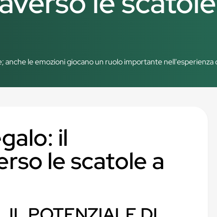
averso le scatole
 anche le emozioni giocano un ruolo importante nell'esperienza di
alo: il
rso le scatole a
IL POTENZIALE DI