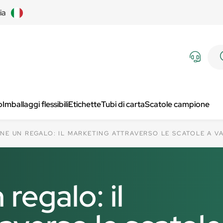
lia
p
Imballaggi flessibili
Etichette
Tubi di carta
Scatole campione
NE UN REGALO: IL MARKETING ATTRAVERSO LE SCATOLE A V
regalo: il