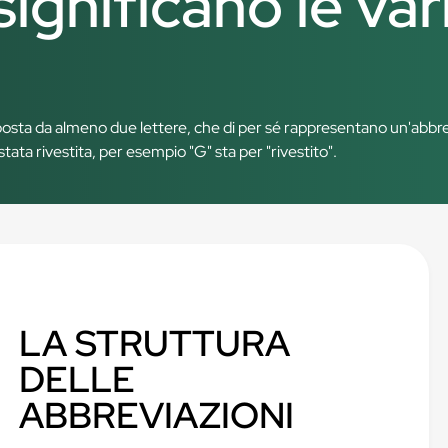
ignificano le var
?
posta da almeno due lettere, che di per sé rappresentano un'abbre
tata rivestita, per esempio "G" sta per "rivestito".
LA STRUTTURA
DELLE
ABBREVIAZIONI