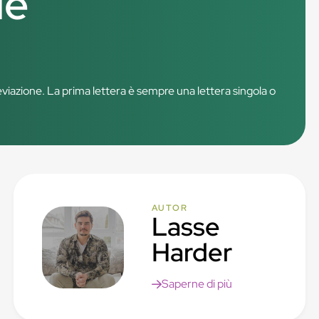
ie
viazione. La prima lettera è sempre una lettera singola o
AUTOR
Lasse
Harder
Saperne di più