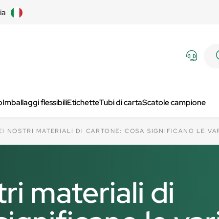
lia
p
Imballaggi flessibili
Etichette
Tubi di carta
Scatole campione
EI NOSTRI MATERIALI DI CARTONE: COSA SIGNIFICANO LE VA
i materiali di