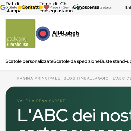
Dati di
Tempi di
Chi
Contatti
Conoscenza
Ita
5 Stelle
Made in Germany
Consegna gratuita
stampa
consegna
siamo
Scatole personalizzate
Scatole da spedizione
Buste stand-u
PAGINA PRINCIPALE
BLOG
IMBALLAGGIO
L'ABC D
VALE LA PENA SAPERE
L'ABC dei nostr