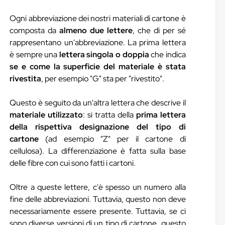
Ogni abbreviazione dei nostri materiali di cartone è
composta da
almeno due lettere
, che di per sé
rappresentano un'abbreviazione. La prima lettera
è sempre una
lettera singola o doppia
che indica
se e come la superficie del materiale è stata
rivestita
, per esempio "G" sta per "rivestito".
Questo è seguito da un'altra lettera che descrive il
materiale utilizzato
: si tratta della
prima lettera
della rispettiva designazione del tipo di
cartone
(ad esempio "Z" per il cartone di
cellulosa). La differenziazione è fatta sulla base
delle fibre con cui sono fatti i cartoni.
Oltre a queste lettere, c'è spesso un numero alla
fine delle abbreviazioni. Tuttavia, questo non deve
necessariamente essere presente. Tuttavia, se ci
sono diverse versioni di un tipo di cartone, questo