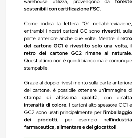
warehouse utilizza, provengono da
foreste
sostenibili con certificazione FSC
.
Come indica la lettera "G" nell'abbreviazione,
entrambi i nostri cartoni GC sono
rivestiti
, sulla
parte anteriore anche due volte. Mentre il
retro
del cartone GC1 è rivestito solo una volta
, il
retro del cartone GC2 rimane al naturale
.
Quest'ultimo non è quindi bianco ma è comunque
stampabile.
Grazie al doppio rivestimento sulla parte anteriore
del cartone, è possibile ottenere un'immagine di
stampa di altissima qualità
, con un'
alta
intensità di colore
. I cartoni alto spessore GC1 e
GC2 sono usati principalmente per l'
imballaggio
dei prodotti
, per esempio nell'
industria
farmaceutica, alimentare e dei giocattoli
.