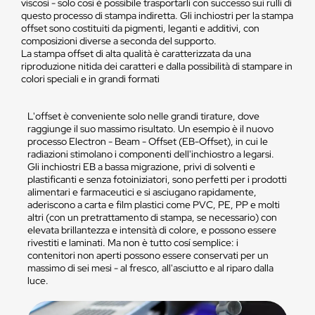
viscosi - solo così è possibile trasportarli con successo sui rulli di
questo processo di stampa indiretta. Gli inchiostri per la stampa
offset sono costituiti da pigmenti, leganti e additivi, con
composizioni diverse a seconda del supporto.
La stampa offset di alta qualità è caratterizzata da una
riproduzione nitida dei caratteri e dalla possibilità di stampare in
colori speciali e in grandi formati
L'offset è conveniente solo nelle grandi tirature, dove
raggiunge il suo massimo risultato. Un esempio è il nuovo
processo Electron - Beam - Offset (EB-Offset), in cui le
radiazioni stimolano i componenti dell'inchiostro a legarsi.
Gli inchiostri EB a bassa migrazione, privi di solventi e
plastificanti e senza fotoiniziatori, sono perfetti per i prodotti
alimentari e farmaceutici e si asciugano rapidamente,
aderiscono a carta e film plastici come PVC, PE, PP e molti
altri (con un pretrattamento di stampa, se necessario) con
elevata brillantezza e intensità di colore, e possono essere
rivestiti e laminati. Ma non è tutto cosí semplice: i
contenitori non aperti possono essere conservati per un
massimo di sei mesi - al fresco, all'asciutto e al riparo dalla
luce.