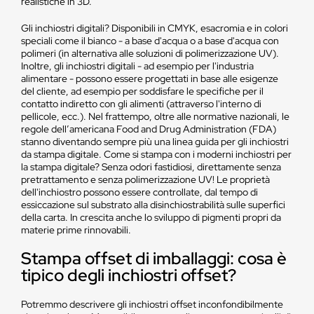
realistiche in 3D.
Gli inchiostri digitali? Disponibili in CMYK, esacromia e in colori
speciali come il bianco - a base d'acqua o a base d'acqua con
polimeri (in alternativa alle soluzioni di polimerizzazione UV).
Inoltre, gli inchiostri digitali - ad esempio per l'industria
alimentare - possono essere progettati in base alle esigenze
del cliente, ad esempio per soddisfare le specifiche per il
contatto indiretto con gli alimenti (attraverso l'interno di
pellicole, ecc.). Nel frattempo, oltre alle normative nazionali, le
regole dell’americana Food and Drug Administration (FDA)
stanno diventando sempre più una linea guida per gli inchiostri
da stampa digitale. Come si stampa con i moderni inchiostri per
la stampa digitale? Senza odori fastidiosi, direttamente senza
pretrattamento e senza polimerizzazione UV! Le proprietà
dell'inchiostro possono essere controllate, dal tempo di
essiccazione sul substrato alla disinchiostrabilità sulle superfici
della carta. In crescita anche lo sviluppo di pigmenti propri da
materie prime rinnovabili.
Stampa offset di imballaggi: cosa è
tipico degli inchiostri offset?
Potremmo descrivere gli inchiostri offset inconfondibilmente