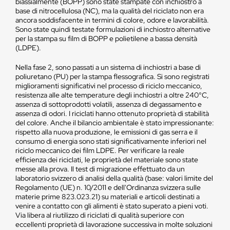
biassialmente (BOPP) sono state stampate con inchiostro a
base di nitrocellulosa (NC), ma la qualità del riciclato non era
ancora soddisfacente in termini di colore, odore e lavorabilità.
Sono state quindi testate formulazioni di inchiostro alternative
per la stampa su film di BOPP e polietilene a bassa densità
(LDPE).
Nella fase 2, sono passati a un sistema di inchiostri a base di
poliuretano (PU) per la stampa flessografica. Si sono registrati
miglioramenti significativi nel processo di riciclo meccanico,
resistenza alle alte temperature degli inchiostri a oltre 240°C,
assenza di sottoprodotti volatili, assenza di degassamento e
assenza di odori. I riciclati hanno ottenuto proprietà di stabilità
del colore. Anche il bilancio ambientale è stato impressionante:
rispetto alla nuova produzione, le emissioni di gas serra e il
consumo di energia sono stati significativamente inferiori nel
riciclo meccanico dei film LDPE. Per verificare la reale
efficienza dei riciclati, le proprietà del materiale sono state
messe alla prova. Il test di migrazione effettuato da un
laboratorio svizzero di analisi della qualità (base: valori limite del
Regolamento (UE) n. 10/2011 e dell'Ordinanza svizzera sulle
materie prime 823.023.21) su materiali e articoli destinati a
venire a contatto con gli alimenti è stato superato a pieni voti.
Via libera al riutilizzo di riciclati di qualità superiore con
eccellenti proprietà di lavorazione successiva in molte soluzioni