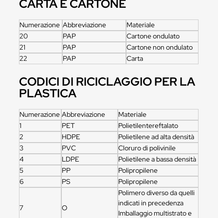
CARTA E CARTONE
Numerazione
Abbreviazione
Materiale
20
PAP
Cartone ondulato
21
PAP
Cartone non ondulato
22
PAP
Carta
CODICI DI RICICLAGGIO PER LA
PLASTICA
Numerazione
Abbreviazione
Materiale
1
PET
Polietilentereftalato
2
HDPE
Polietilene ad alta densità
3
PVC
Cloruro di polivinile
4
LDPE
Polietilene a bassa densità
5
PP
Polipropilene
6
PS
Polipropilene
Polimero diverso da quelli
indicati in precedenza
7
O
Imballaggio multistrato e