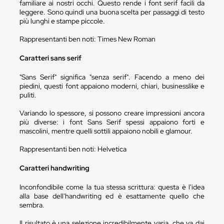
familiare ai nostri occhi. Questo rende i font serif facili da
leggere. Sono quindi una buona scelta per passaggi di testo
più lunghi e stampe piccole.
Rappresentanti ben noti: Times New Roman
Caratteri sans serif
"Sans Serif" significa "senza serif". Facendo a meno dei
piedini, questi font appaiono moderni, chiari, businesslike e
puliti.
Variando lo spessore, si possono creare impressioni ancora
più diverse: i font Sans Serif spessi appaiono forti e
mascolini, mentre quelli sottili appaiono nobili e glamour.
Rappresentanti ben noti: Helvetica
Caratteri handwriting
Inconfondibile come la tua stessa scrittura: questa è l'idea
alla base dell'handwriting ed è esattamente quello che
sembra.
Il risultato è una selezione incredibilmente varia, che va dai