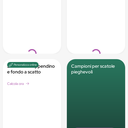
Loading...
Loading...
Personalizza online
Scatola con appendino
Campioni per scatole
e fondo a scatto
pieghevoli
Calcola ora