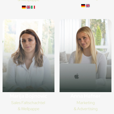
Anna Hafner
Marija Bojinovic
Marketing
Sales Faltschachtel
& Advertising
& Wellpappe