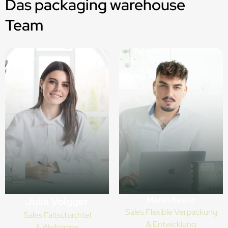
Das packaging warehouse
Team
Marko Kevric
Julia Volgger
Sales Flexible Verpackung
Sales Faltschachtel
& Entwicklung
& Wellpappe