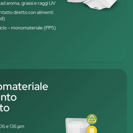
 ad aroma, grassi e raggi UV
ontatto diretto con alimenti
di)
iciclo – monomateriale (PP5)
materiale
ento
ato
106 e 136 μm