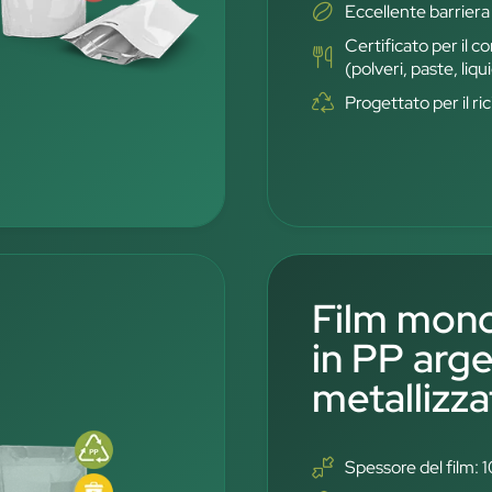
Eccellente barriera
Certificato per il c
(polveri, paste, liqui
Progettato per il r
Film mono
in PP arg
metallizz
Spessore del film: 