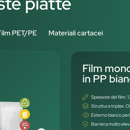
ste piatte
Film PET/PE
Materiali cartacei
Film mono
in PP bian
Spessore del film: 
Struttura triplex
Esterno bianco perl
Barriera molto ele