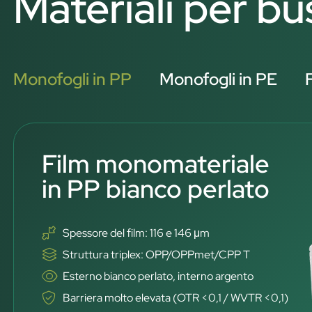
Materiali per bu
Monofogli in PP
Monofogli in PE
Film monomateriale
in PP bianco perlato
Spessore del film: 116 e 146 μm
Struttura triplex: OPP/OPPmet/CPP T
Esterno bianco perlato, interno argento
Barriera molto elevata (OTR <0,1 / WVTR <0,1)