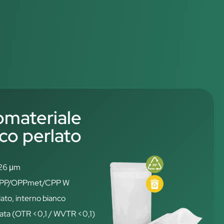
materiale
co perlato
126 μm
: OPP/OPPmet/CPP W
ato, interno bianco
vata (OTR <0,1 / WVTR <0,1)