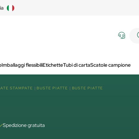
lia
p
Imballaggi flessibili
Etichette
Tubi di carta
Scatole campione
ATE STAMPATE
BUSTE PIATTE
BUSTE PIATTE
Spedizione gratuita