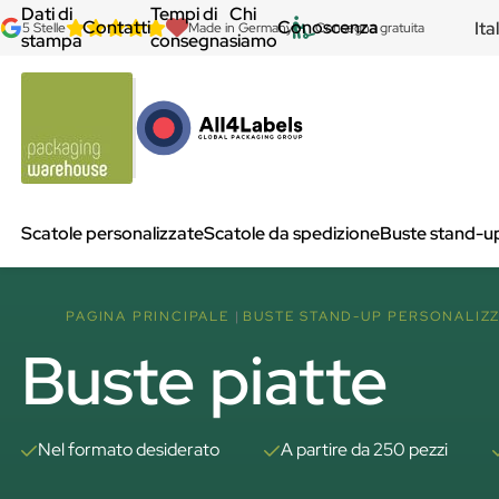
Dati di
Tempi di
Chi
Contatti
Conoscenza
Ita
5 Stelle
Made in Germany
Consegna gratuita
stampa
consegna
siamo
Scatole personalizzate
Scatole da spedizione
Buste stand-u
PAGINA PRINCIPALE
BUSTE STAND-UP PERSONALIZZ
Buste piatte
Nel formato desiderato
A partire da 250 pezzi