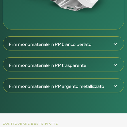
Film monomateriale in PP bianco perlato
Spessore del film: 126 μm
Film monomateriale in PP trasparente
Struttura triplex: OPP/OPPmet/CPP W
Esterno bianco perlato, interno bianco
Spessore del film: 108 e 138 μm
Barriera molto elevata (OTR <0,1 / WVTR <0,1)
Film monomateriale in PP argento metallizzato
Struttura triplex: OPP/OPP/CPP T
Eccellente barriera ad aroma, grassi e raggi UV
Trasparente (superficie lucida consigliata)
Spessore del film: 106 e 136 μm
Certificato per il contatto diretto con alimenti (polveri,
Barriera elevata (OTR <0,1 / WVTR <0,5–1)
paste, liquidi)
Struttura triplex: OPP/OPPmet/CPP T
Eccellente barriera ad aroma e grassi
Progettato per il riciclo – monomateriale (PP5)
Esterno argento, interno argento
Opzionale: film in PP trasparente da 118 μm, senza barriera
CONFIGURARE BUSTE PIATTE
Barriera molto elevata (OTR <0,1 / WVTR <0,1)