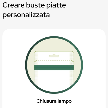
Creare buste piatte
Certificato per il contatto diretto con alimenti (polveri,
Eccellente barriera ad aroma, grassi e raggi UV
paste, liquidi)
personalizzata
Certificato per il contatto diretto con alimenti (polveri,
Progettato per il riciclo – monomateriale (PP5)
paste, liquidi)
Progettato per il riciclo – monomateriale (PP5)
Chiusura lampo