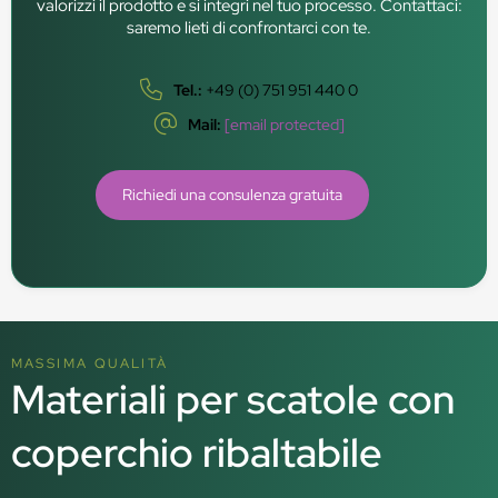
valorizzi il prodotto e si integri nel tuo processo. Contattaci:
saremo lieti di confrontarci con te.
Tel.:
+49 (0) 751 951 440 0
Mail:
[email protected]
Richiedi una consulenza gratuita
MASSIMA QUALITÀ
Materiali per scatole con
coperchio ribaltabile