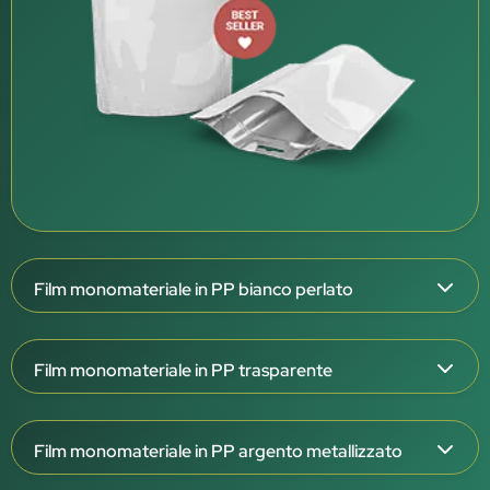
Film monomateriale in PP bianco perlato
Spessore del film: 126 μm
Film monomateriale in PP trasparente
Struttura triplex: OPP/OPPmet/CPP W
Esterno bianco perlato, interno bianco
Spessore del film: 108 e 138 μm
Barriera molto elevata (OTR <0,1 / WVTR <0,1)
Film monomateriale in PP argento metallizzato
Struttura triplex: OPP/OPP/CPP T
Eccellente barriera ad aroma, grassi e raggi UV