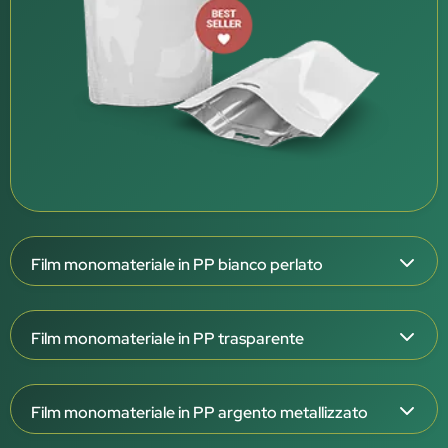
Film monomateriale in PP bianco perlato
Spessore del film: 126 μm
Film monomateriale in PP trasparente
Struttura triplex: OPP/OPPmet/CPP W
Esterno bianco perlato, interno bianco
Spessore del film: 108 e 138 μm
Barriera molto elevata (OTR <0,1 / WVTR <0,1)
Film monomateriale in PP argento metallizzato
Struttura triplex: OPP/OPP/CPP T
Eccellente barriera ad aroma, grassi e raggi UV