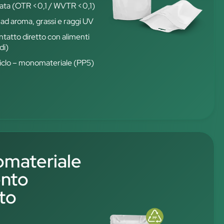
vata (OTR <0,1 / WVTR <0,1)
 ad aroma, grassi e raggi UV
ontatto diretto con alimenti
di)
iciclo – monomateriale (PP5)
materiale
ento
ato