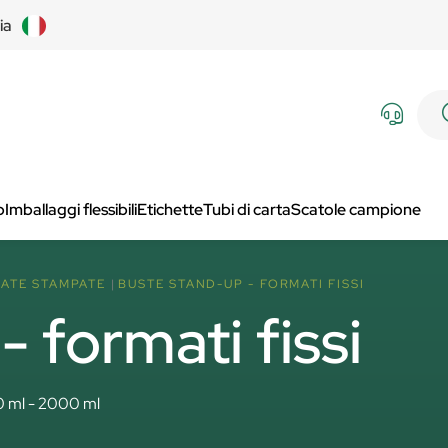
lia
p
Imballaggi flessibili
Etichette
Tubi di carta
Scatole campione
ATE STAMPATE
BUSTE STAND-UP - FORMATI FISSI
 formati fissi
0 ml - 2000 ml