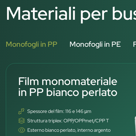
Materiali per b
Monofogli in PP
Monofogli in PE
Film monomateriale
in PP bianco perlato
Spessore del film: 116 e 146 μm
Struttura triplex: OPP/OPPmet/CPP T
Esterno bianco perlato, interno argento