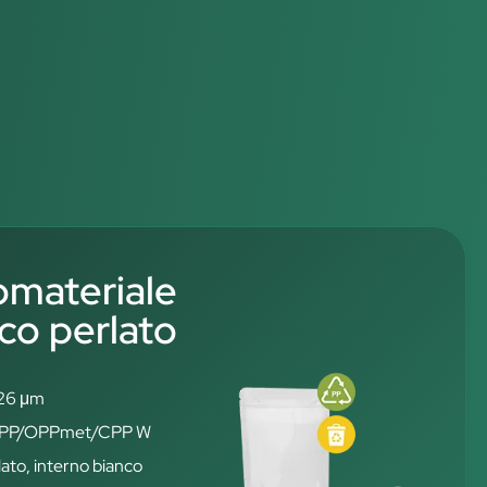
materiale
co perlato
126 μm
: OPP/OPPmet/CPP W
ato, interno bianco