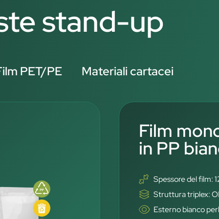
uste stand-up
Film PET/PE
Materiali cartacei
Film mono
in PP bian
Spessore del film: 
Struttura triplex
Esterno bianco perl