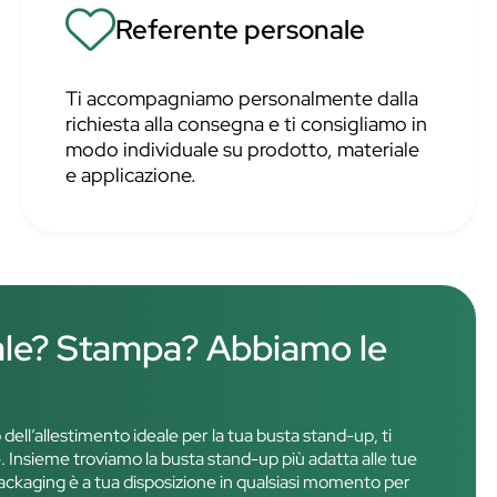
Referente personale
Ti accompagniamo personalmente dalla
richiesta alla consegna e ti consigliamo in
modo individuale su prodotto, materiale
e applicazione.
ale? Stampa? Abbiamo le
o dell’allestimento ideale per la tua busta stand-up, ti
 Insieme troviamo la busta stand-up più adatta alle tue
l packaging è a tua disposizione in qualsiasi momento per