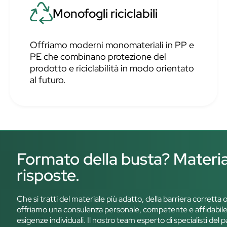
Monofogli riciclabili
Offriamo moderni monomateriali in PP e
PE che combinano protezione del
prodotto e riciclabilità in modo orientato
al futuro.
Formato della busta? Materi
risposte.
Che si tratti del materiale più adatto, della barriera corretta 
offriamo una consulenza personale, competente e affidabile.
esigenze individuali. Il nostro team esperto di specialisti de