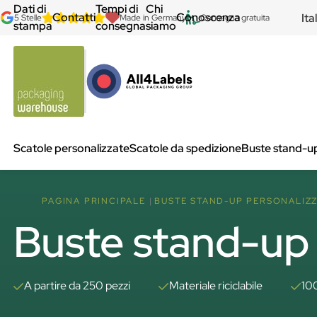
Dati di
Tempi di
Chi
Contatti
Conoscenza
Ita
5 Stelle
Made in Germany
Consegna gratuita
stampa
consegna
siamo
Scatole personalizzate
Scatole da spedizione
Buste stand-u
PAGINA PRINCIPALE
BUSTE STAND-UP PERSONALIZZ
Buste stand-up -
A partire da 250 pezzi
Materiale riciclabile
10