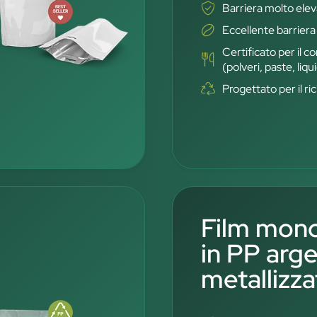
Barriera molto ele
Eccellente barriera
Certificato per il c
(polveri, paste, liqui
Progettato per il r
Film mono
in PP arg
metallizz