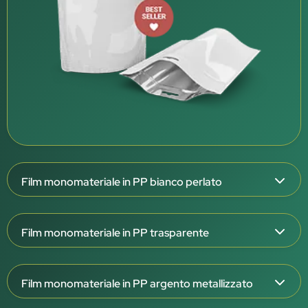
Film monomateriale in PP bianco perlato
Spessore del film: 126 μm
Film monomateriale in PP trasparente
Struttura triplex: OPP/OPPmet/CPP W
Esterno bianco perlato, interno bianco
Spessore del film: 108 e 138 μm
Barriera molto elevata (OTR <0,1 / WVTR <0,1)
Film monomateriale in PP argento metallizzato
Struttura triplex: OPP/OPP/CPP T
Eccellente barriera ad aroma, grassi e raggi UV