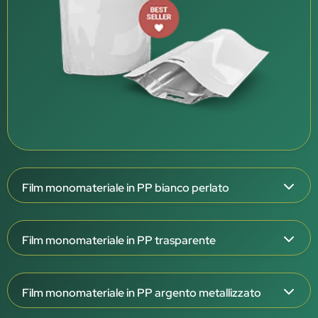
Film monomateriale in PP bianco perlato
Spessore del film: 126 μm
Film monomateriale in PP trasparente
Struttura triplex: OPP/OPPmet/CPP W
Esterno bianco perlato, interno bianco
Spessore del film: 108 e 138 μm
Barriera molto elevata (OTR <0,1 / WVTR <0,1)
Film monomateriale in PP argento metallizzato
Struttura triplex: OPP/OPP/CPP T
Eccellente barriera ad aroma, grassi e raggi UV