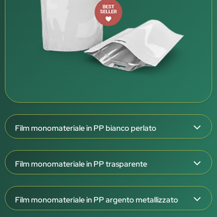
Film monomateriale in PP bianco perlato
Spessore del film: 126 μm
Film monomateriale in PP trasparente
Struttura triplex: OPP/OPPmet/CPP W
Esterno bianco perlato, interno bianco
Spessore del film: 108 e 138 μm
Barriera molto elevata (OTR <0,1 / WVTR <0,1)
Film monomateriale in PP argento metallizzato
Struttura triplex: OPP/OPP/CPP T
Eccellente barriera ad aroma, grassi e raggi UV