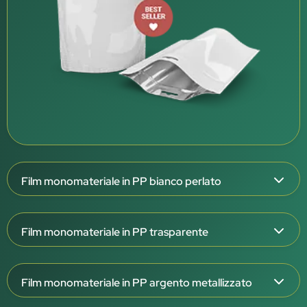
Film monomateriale in PP bianco perlato
Spessore del film: 126 μm
Film monomateriale in PP trasparente
Struttura triplex: OPP/OPPmet/CPP W
Esterno bianco perlato, interno bianco
Spessore del film: 108 e 138 μm
Barriera molto elevata (OTR <0,1 / WVTR <0,1)
Film monomateriale in PP argento metallizzato
Struttura triplex: OPP/OPP/CPP T
Eccellente barriera ad aroma, grassi e raggi UV