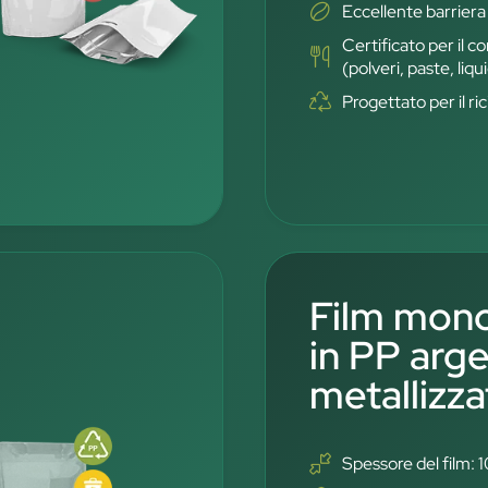
Eccellente barriera
Certificato per il c
(polveri, paste, liqui
Progettato per il r
Film mono
in PP arg
metallizz
Spessore del film: 