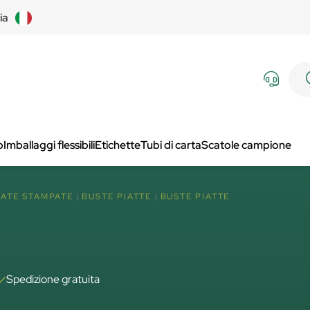
lia
p
Imballaggi flessibili
Etichette
Tubi di carta
Scatole campione
ATE STAMPATE
BUSTE PIATTE
BUSTE PIATTE
Spedizione gratuita