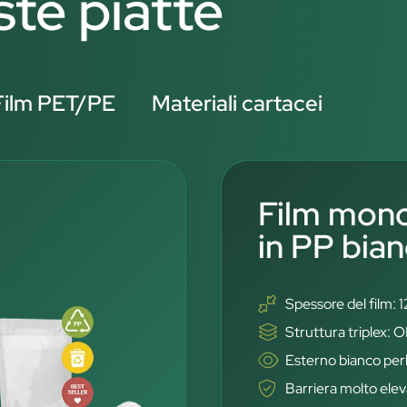
ste piatte
Film PET/PE
Materiali cartacei
Film mono
in PP bian
Spessore del film: 
Struttura triplex
Esterno bianco perl
Barriera molto ele