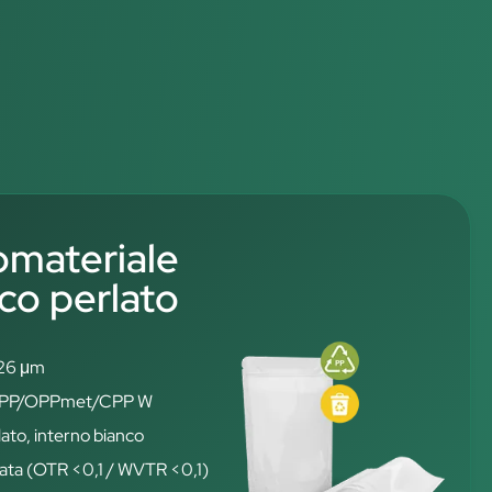
materiale
co perlato
126 μm
: OPP/OPPmet/CPP W
ato, interno bianco
vata (OTR <0,1 / WVTR <0,1)