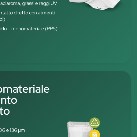
 ad aroma, grassi e raggi UV
ontatto diretto con alimenti
di)
iciclo – monomateriale (PP5)
materiale
ento
ato
106 e 136 μm