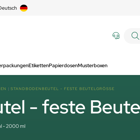
Deutsch
Verpackungen
Etiketten
Papierdosen
Musterboxen
SEN
STANDBODENBEUTEL - FESTE BEUTELGRÖSSE
el - feste Beut
l - 2000 ml