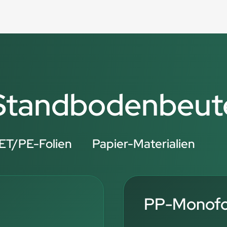
r Standbodenbeut
ET/PE-Folien
Papier-Materialien
PP-Monofol