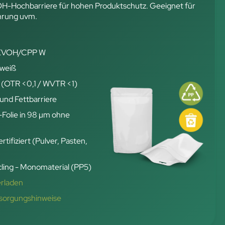
OH-Hochbarriere für hohen Produktschutz. Geeignet für
hrung uvm.
 EVOH/CPP W
 weiß
 (OTR <0,1 / WVTR <1)
und Fettbarriere
-Folie in 98 µm ohne
rtifiziert (Pulver, Pasten,
ling - Monomaterial (PP5)
erladen
tsorgungshinweise