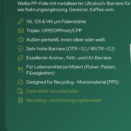
Weiße PP-Folie mit metallisierter Ultrahoch-Barriere für
wie Nahrungsergänzung, Gewürze, Kaffee uvm.
116, 126 & 146 µm Folienstärke
Triplex: OPP/OPPmet/CPP
Außen perlweiß, innen silber oder weiß
Sehr hohe Barriere (OTR <0,1 / WVTR <0,1)
Exzellente Aroma-, Fett- und UV-Barriere
Für Lebensmittel zertifiziert (Pulver, Pasten,
Flüssigkeiten)
Designed for Recycling - Monomaterial (PP5)
Datenblatt herunterladen
Recycling- und Entsorgungshinweise