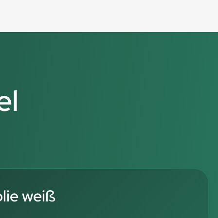
el
ie weiß