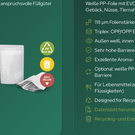
 anspruchsvolle Füllgüter
Weiße PP-Folie mit EV
Gebäck, Nüsse, Tierna
118 µm Folienstärke
Triplex: OPP/OPP
Außen weiß, innen
Sehr hohe Barriere
Exzellente Aroma- 
Optional: weiße PP
Barriere
Für Lebensmittel ze
Flüssigkeiten)
Designed for Recyc
Datenblatt herunt
Recycling- und En